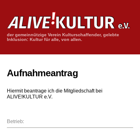
Skip
to
content
der gemeinnützige Verein Kulturschaffender, gelebte
Inklusion: Kultur für alle, von allen.
Aufnahmeantrag
Hiermit beantrage ich die Mitgliedschaft bei
ALIVE!KULTUR e.V.
Betrieb: